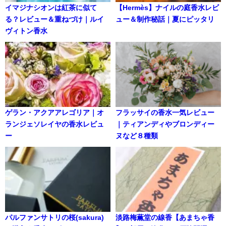
イマジナシオンは紅茶に似て
【Hermès】ナイルの庭香水レビ
る？レビュー＆重ねづけ｜ルイ
ュー＆制作秘話｜夏にピッタリ
ヴィトン香水
ゲラン・アクアアレゴリア｜オ
フラッサイの香水一気レビュー
ランジェソレイヤの香水レビュ
｜ティアンディやブロンディー
ー
ヌなど８種類
パルファンサトリの桜(sakura)
淡路梅薫堂の線香【あまちゃ香