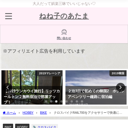
大人だって娯楽三昧でいいじゃない♡
ねね子のあたま
問い合わせ
※アフィリエイト広告を利用しています
2019韓国
GOURMET
２泊3日で初めての韓国2 ホテル
【グルメ】大阪 グリル北斗星で
アベンツリー鐘路に宿泊編
トルコライスを食らう！ガッツリ
美味
2019年7月1日
2020年4月29日
ホーム
HOBBY
BIKE
クロスバイクRAIL700をアクセサリーで快適に｜
ヘルメットとフレームバッグを購入
クロスバイク
BIKE
HOBBY