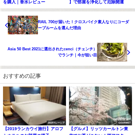
を購入｜香水レビュー
】で部屋を浄化して厄除開運
RAIL 700が届いた！クロスバイク素人なりにコーダ
ーブルームを選んだ理由
Asia 50 Best 2021に選出されたcenci（チェンチ）
でランチ｜今が狙い目
おすすめの記事
2019マレーシア
GOURMET
【2019ランカウイ旅行】アロフ
【グルメ】リッツカールトン東