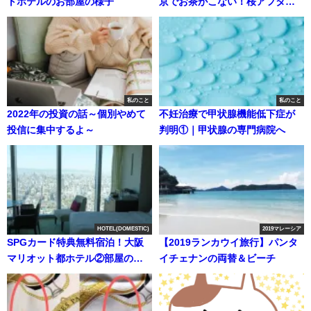
トホテルのお部屋の様子
京でお茶がこない！桜アフタヌ
ーンティー
私のこと
私のこと
2022年の投資の話～個別やめて
不妊治療で甲状腺機能低下症が
投信に集中するよ～
判明①｜甲状腺の専門病院へ
HOTEL(DOMESTIC)
2019マレーシア
SPGカード特典無料宿泊！大阪
【2019ランカウイ旅行】パンタ
マリオット都ホテル②部屋の全
イチェナンの両替＆ビーチ
体像編