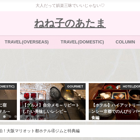
大人だって娯楽三昧でいいじゃない♡
ねね子のあたま
TRAVEL(OVERSEAS)
TRAVEL(DOMESTIC)
COLUMN
IC)
GOURMET
HOTEL(DOMESTIC
【グルメ】自分メモ～リピート
【ホテル】ハイアットリージェ
～
したい美味しいレシピ～
ンシー京都でのんびり バーと朝
食編
2020年5月20日
2020年4月27日
宿泊！大阪マリオット都ホテル④ジムと特典編