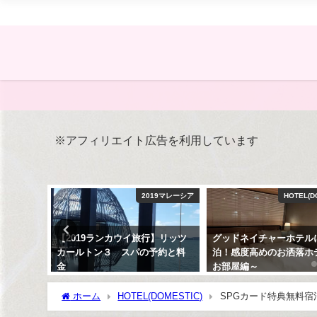
※アフィリエイト広告を利用しています
のこと
2019マレーシア
HOTEL(DOMEST
の
【2019ランカウイ旅行】リッツ
グッドネイチャーホテルに宿
年
カールトン３ スパの予約と料
泊！感度高めのお洒落ホテル
金
お部屋編～
2019年12月26日
2020年10月22日
ホーム
HOTEL(DOMESTIC)
SPGカード特典無料