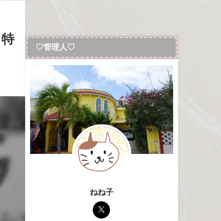
と特
♡管理人♡
ねね子