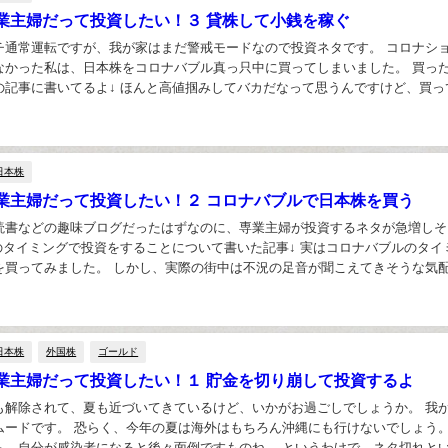
業主婦だって投資したい！３ 貸株して小銭を稼ぐ
チ通常運転ですが、我が家はまだ警戒モードなので投資ネタです。 コロナシ
なかった私は、日本株をコロナバブル真っ只中に買ってしまいました。 買っ
の記事に書いてるよ↓ ほんと高値掴みしてバカだなって思うんですけど、買っ
ょうがないですよね。 というわけで、今回は...
日本株
業主婦だって投資したい！２ コロナバブルで日本株を買う
読書などの趣味ブログだったはずなのに、専業主婦が投資するネタが急増しそ
このタイミングで投資をすることについて書いた記事↓ 実はコロナバブルのタイ
を買ってみました。 しかし、実際の街中は不況の足音が聞こえてきそうな気
ぐんぐん上がっているのでしょうか… ビビ...
日本株
外国株
ゴールド
業主婦だって投資したい！１ 貯金を切り崩して投資するよ
も解除されて、夏も近づいてきているけど、いかがお過ごしでしょうか。 我
ムードです。 恐らく、今年の夏は海外はもちろん沖縄にも行けないでしょう。
ら、自分が感染者になると後々面倒ですものね。 というわけで、ネタ切れと