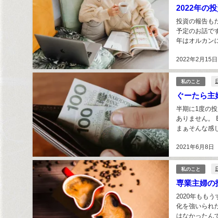
2022年
投資の報告も
予定のお話で
年はオルカン
VOOを卒業して
2022年2月15日
私のこと
ぐーたら主
半期に1度の
ありません。
まぁそんな感じ
す。 コロナシ
2021年6月8日
私のこと
専業主婦の
2020年も
化を強いられ
はなかったんで