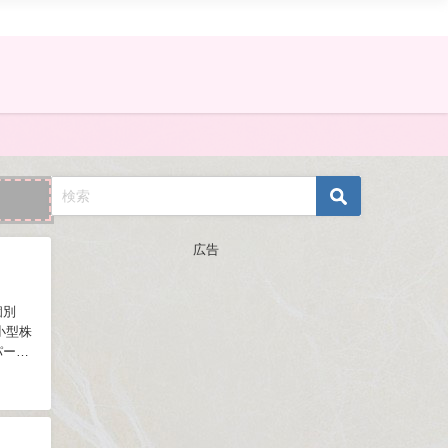
広告
個別
小型株
パー優