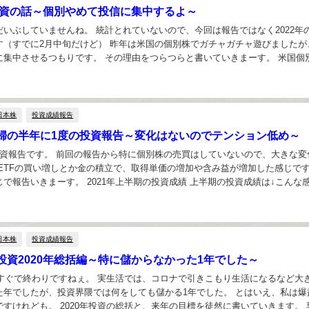
の投資の話～個別やめて投信に集中するよ～
だいぶしていませんね。 統計とれていないので、今回は報告ではなく2022年
す（すでに2月中旬だけど） 昨年は米国の個別株でガチャガチャ遊びましたが
に集中させるつもりです。 その理由をつらつらと書いていきまーす。 米国個
オルカンに集中！ 2020年から米...
日本株
投資成績報告
婦の半年に1度の投資報告～変化はないのでテンション低め～
投資報告です。 前回の報告から特に個別株の売買はしていないので、大きな変
 ETFの買い増しとか金の積立で、取得単価の増加や含み益が増加した感じで
で報告いきまーす。 2021年上半期の投資成績 上半期の投資成績は↓こんな
ョックに乗り遅れた側の人間なので...
日本株
投資成績報告
投資2020年総括編～特に儲からなかった1年でした～
もうすぐで終わりですねぇ。 実生活では、コロナで引きこもり生活になるなど大
た年でしたが、投資界隈では何をしても儲かる1年でした。 とはいえ、私は爆
すけれども。 2020年投資の総括と、来年の目標を徒然に書いていきます。 