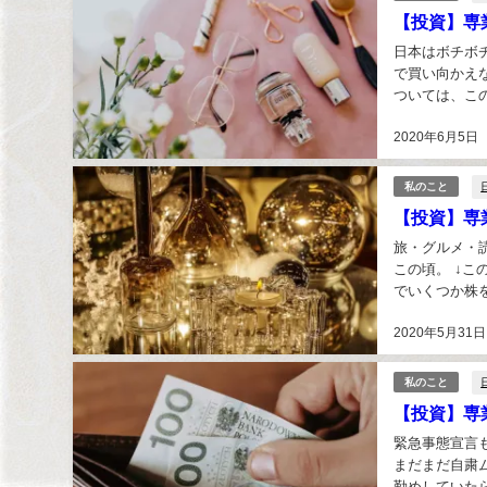
【投資】専
日本はボチボ
で買い向かえ
ついては、こ
まったものはし
2020年6月5日
私のこと
【投資】専
旅・グルメ・
この頃。 ↓
でいくつか株
が、なぜ株価は
2020年5月31日
私のこと
【投資】専
緊急事態宣言
まだまだ自粛
勤めしていた