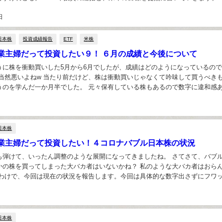
0年の結果は微益～ とりあえず...
日
日本株
投資成績報告
ETF
米株
業主婦だって投資したい９！ ６月の成績と今後について
うに株を衝動買いした5月から6月でしたが、成績はどのようになっているの
、当然悪いよねw 当たり前だけど、株は衝動買いじゃなくて吟味して買うべき
うのを学んだ一か月半でした。 元々保有している株もあるので数字に違和感
の成績を見ていきましょう。 専業主婦が投...
日本株
業主婦だって投資したい！４コロナバブル日本株の状況
も弾けて、いったん調整のような展開になってきましたね。 さてさて、バブ
かの株を買ってしまった大バカ者はいないかね？ 私のような大バカ者はおら
うわけで、今回は現在の状況を報告します。今回は具体的な数字出さずにフワ
ら書いてるだけどね。 １．現在の日本株の状況...
日本株