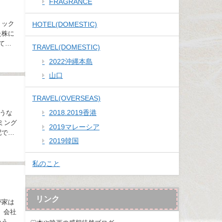
FRAGRANCE
ョック
HOTEL(DOMESTIC)
た株に
てし
TRAVEL(DOMESTIC)
2022沖縄本島
山口
TRAVEL(OVERSEAS)
2018.2019香港
うな
ミング
2019マレーシア
配です
2019韓国
私のこと
リンク
が家は
 会社
いうか