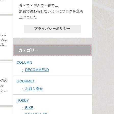
食べて・遊んで・寝て…
浪費で終わらせないようにブログを立ち
上げました
プライバシーポリシー
でしょ
ものな
あるか
カテゴリー
COLUMN
RECOMMEND
ルの天
GOURMET
んか
お取り寄せ
ッとし
HOBBY
BIKE