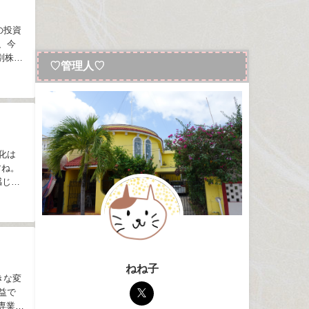
の投資
、今
別株・
♡管理人♡
化は
すね。
感じで
ねね子
きな変
益で
専業主