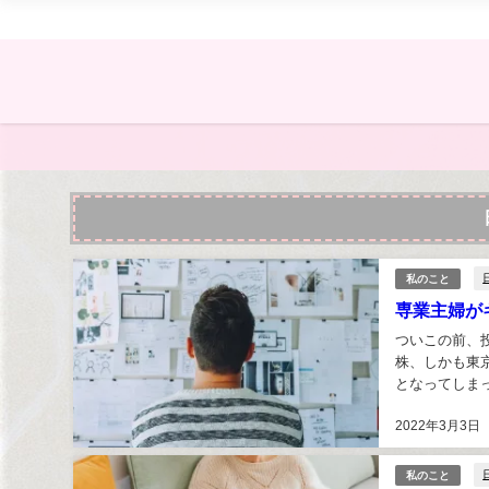
私のこと
専業主婦が
ついこの前、
株、しかも東京
となってしま
良株だった東京
2022年3月3日
私のこと