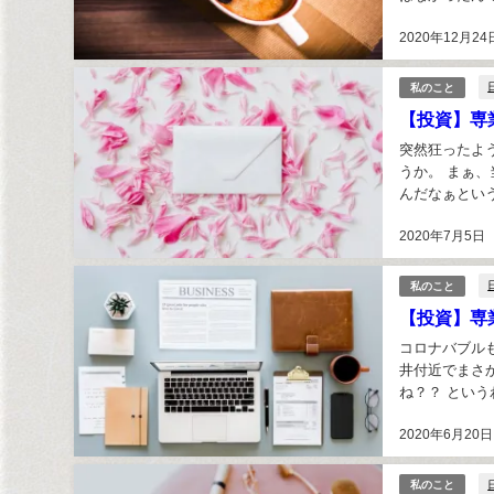
婦の投資～202
2020年12月24
私のこと
【投資】専
突然狂ったよ
うか。 まぁ
んだなぁとい
もですが、6月
2020年7月5日
私のこと
【投資】専
コロナバブル
井付近でまさ
ね？？ とい
た思いをつらつ
2020年6月20日
私のこと