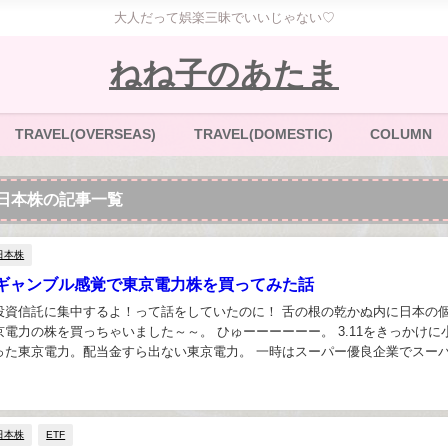
大人だって娯楽三昧でいいじゃない♡
ねね子のあたま
TRAVEL(OVERSEAS)
TRAVEL(DOMESTIC)
COLUMN
日本株の記事一覧
日本株
ギャンブル感覚で東京電力株を買ってみた話
投資信託に集中するよ！って話をしていたのに！ 舌の根の乾かぬ内に日本の
電力の株を買っちゃいました～～。 ひゅーーーーーー。 3.11をきっかけに
った東京電力。配当金すら出ない東京電力。 一時はスーパー優良企業でスー
電力。 強者どもが夢の後な東京電力。 ...
日本株
ETF