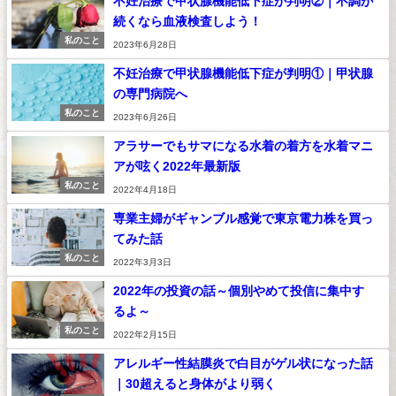
不妊治療で甲状腺機能低下症が判明②｜不調が
続くなら血液検査しよう！
私のこと
2023年6月28日
不妊治療で甲状腺機能低下症が判明①｜甲状腺
の専門病院へ
私のこと
2023年6月26日
アラサーでもサマになる水着の着方を水着マニ
アが呟く2022年最新版
私のこと
2022年4月18日
専業主婦がギャンブル感覚で東京電力株を買っ
てみた話
私のこと
2022年3月3日
2022年の投資の話～個別やめて投信に集中す
るよ～
私のこと
2022年2月15日
アレルギー性結膜炎で白目がゲル状になった話
｜30超えると身体がより弱く