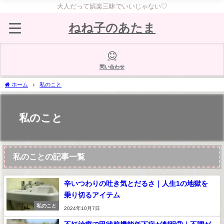
大人だって娯楽三昧でいいじゃない♡
ねね子のあたま
問い合わせ
ホーム
私のこと
私のこと
私のことの記事一覧
辛いつわりの吐き気とだるさ｜人生1の地獄を
乗り切るアイテム
私のこと
2024年10月7日