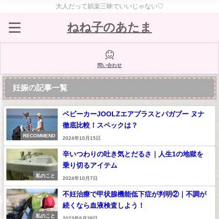
大人だって娯楽三昧でいいじゃない♡
ねね子のあたま
問い合わせ
妊娠の記事一覧
ベビーカーJOOLZエアプラスとバガブー ヌナ
徹底比較！スペックは？
RECOMMEND
2024年10月15日
辛いつわりの吐き気とだるさ｜人生1の地獄を
乗り切るアイテム
私のこと
2024年10月7日
不妊治療で甲状腺機能低下症が判明②｜不調が
続くなら血液検査しよう！
私のこと
2023年6月28日